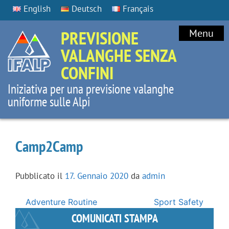
English
Deutsch
Français
PREVISIONE
Menu
VALANGHE SENZA
CONFINI
Iniziativa per una previsione valanghe
uniforme sulle Alpi
Camp2Camp
Pubblicato il
17. Gennaio 2020
da
admin
Navigazione
Adventure Routine
Sport Safety
articoli
COMUNICATI STAMPA