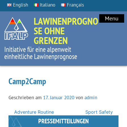
English
Italiano
Français
LAWINENPROGNO
Menu
SE OHNE
GRENZEN
Initiative für eine alpenweit
einheitliche Lawinenprognose
Camp2Camp
Geschrieben am
17. Januar 2020
von
admin
Beitragsnavigation
Adventure Routine
Sport Safety
PRESSEMITTEILUNGEN