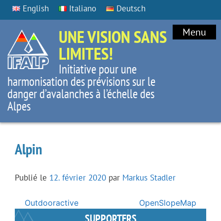
English
Italiano
Deutsch
UNE VISION SANS
Menu
LIMITES!
Initiative pour une
harmonisation des prévisions sur le
danger d’avalanches à l’échelle des
Alpes
Alpin
Publié le
12. février 2020
par
Markus Stadler
Navigation
Outdooractive
OpenSlopeMap
de
SUPPORTERS