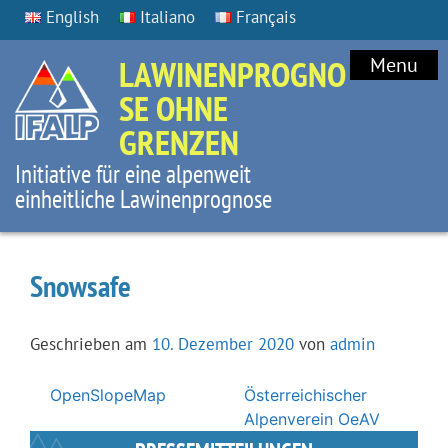
English
Italiano
Français
LAWINENPROGNO
Menu
SE OHNE
GRENZEN
Initiative für eine alpenweit
einheitliche Lawinenprognose
Snowsafe
Geschrieben am
10. Dezember 2020
von
admin
Beitragsnavigation
OpenSlopeMap
Österreichischer
Alpenverein OeAV