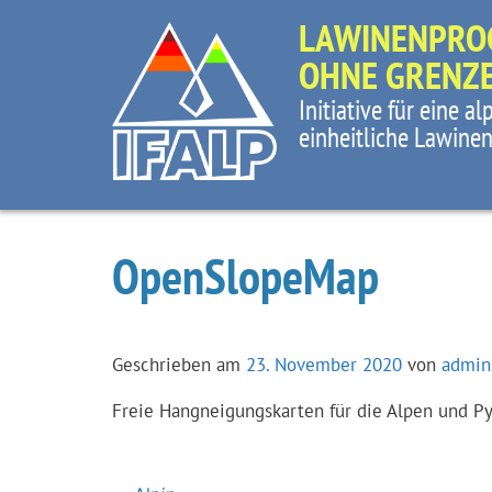
LAWINENPRO
OHNE GRENZ
Initiative für eine a
einheitliche Lawine
OpenSlopeMap
Geschrieben am
23. November 2020
von
admin
Freie Hangneigungskarten für die Alpen und P