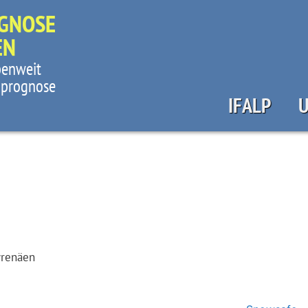
GNOSE
EN
lpenweit
nprognose
IFALP
U
yrenäen