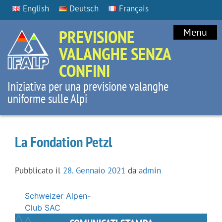
English
Deutsch
Français
PREVISIONE
Menu
VALANGHE SENZA
CONFINI
Iniziativa per una previsione valanghe
uniforme sulle Alpi
La Fondation Petzl
Pubblicato il
28. Gennaio 2021
da
admin
Navigazione
Schweizer Alpen-
articoli
Club SAC