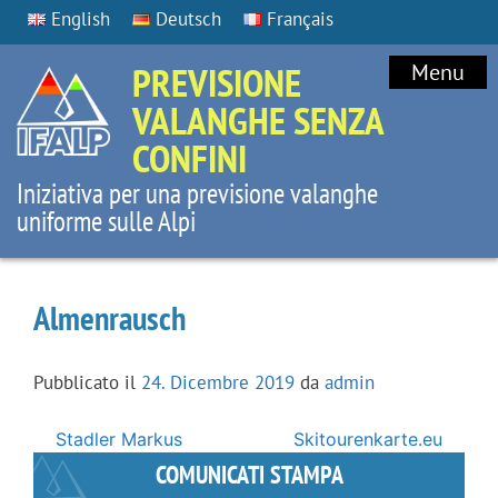
English
Deutsch
Français
PREVISIONE
Menu
VALANGHE SENZA
CONFINI
Iniziativa per una previsione valanghe
uniforme sulle Alpi
Almenrausch
Pubblicato il
24. Dicembre 2019
da
admin
Navigazione
Stadler Markus
Skitourenkarte.eu
articoli
COMUNICATI STAMPA